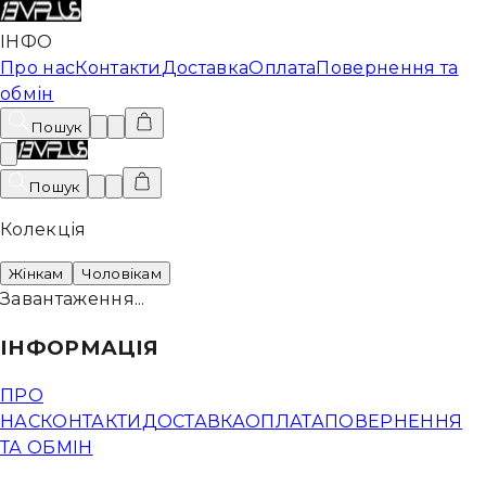
ІНФО
Про нас
Контакти
Доставка
Оплата
Повернення та
обмін
Пошук
Пошук
Колекція
Жінкам
Чоловікам
Завантаження...
ІНФОРМАЦІЯ
ПРО
НАС
КОНТАКТИ
ДОСТАВКА
ОПЛАТА
ПОВЕРНЕННЯ
ТА ОБМІН