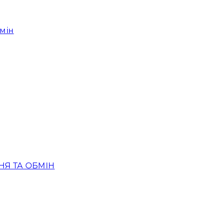
мін
Я ТА ОБМІН