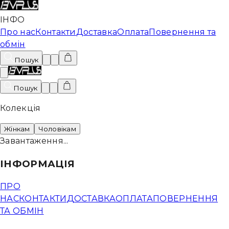
ІНФО
Про нас
Контакти
Доставка
Оплата
Повернення та
обмін
Пошук
Пошук
Колекція
Жінкам
Чоловікам
Завантаження...
ІНФОРМАЦІЯ
ПРО
НАС
КОНТАКТИ
ДОСТАВКА
ОПЛАТА
ПОВЕРНЕННЯ
ТА ОБМІН