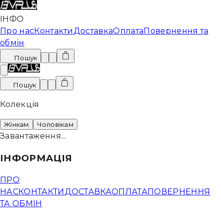
ІНФО
Про нас
Контакти
Доставка
Оплата
Повернення та
обмін
Пошук
Пошук
Колекція
Жінкам
Чоловікам
Завантаження...
ІНФОРМАЦІЯ
ПРО
НАС
КОНТАКТИ
ДОСТАВКА
ОПЛАТА
ПОВЕРНЕННЯ
ТА ОБМІН