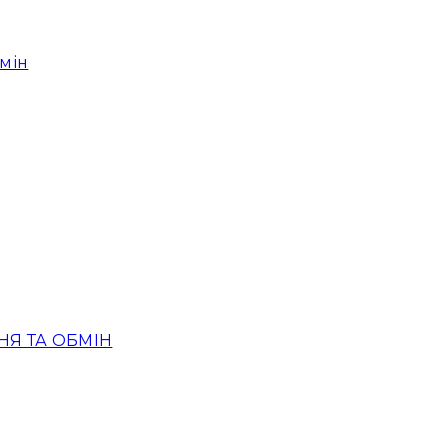
мін
Я ТА ОБМІН