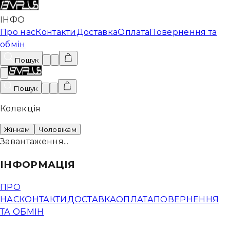
ІНФО
Про нас
Контакти
Доставка
Оплата
Повернення та
обмін
Пошук
Пошук
Колекція
Жінкам
Чоловікам
Завантаження...
ІНФОРМАЦІЯ
ПРО
НАС
КОНТАКТИ
ДОСТАВКА
ОПЛАТА
ПОВЕРНЕННЯ
ТА ОБМІН