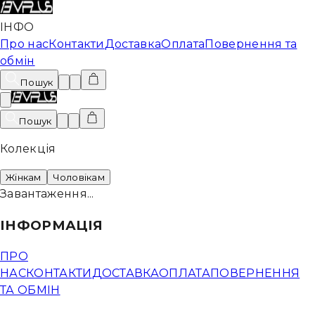
ІНФО
Про нас
Контакти
Доставка
Оплата
Повернення та
обмін
Пошук
Пошук
Колекція
Жінкам
Чоловікам
Завантаження...
ІНФОРМАЦІЯ
ПРО
НАС
КОНТАКТИ
ДОСТАВКА
ОПЛАТА
ПОВЕРНЕННЯ
ТА ОБМІН